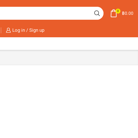
0
฿
0.00
Log in / Sign up