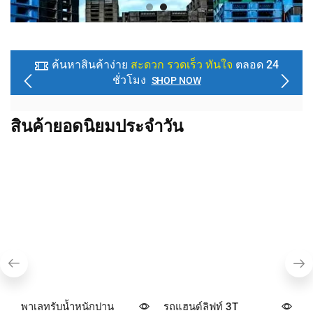
ค้นหาสินค้าง่าย
สะดวก รวดเร็ว ทันใจ
ตลอด 24
ชั่วโมง
SHOP NOW
สินค้ายอดนิยมประจำวัน
พาเลทรับน้ำหนักปาน
รถแฮนด์ลิฟท์ 3T
B