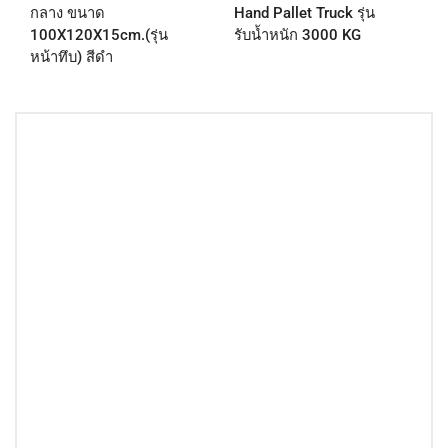
กลาง ขนาด
Hand Pallet Truck รุ่น
เ
100X120X15cm.(รุ่น
รับน้ำหนัก 3000 KG
ล
หน้าทึบ) สีดำ
เ