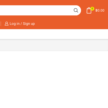
0
฿
0.00
Log in / Sign up