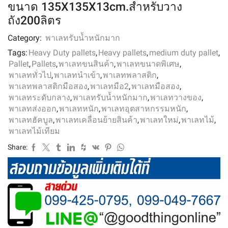
ขนาด 135X135X13cm.สำหรับวาง
ถัง200ลิตร
Category:
พาเลทรับน้ำหนักมาก
Tags:
Heavy Duty pallets
,
Heavy pallets
,
medium duty pallet
,
Pallet
,
Pallets
,
พาเลทขนสินค้า
,
พาเลทขนาดพิเศษ
,
พาเลททั่วไป
,
พาเลทนำเข้า
,
พาเลทพลาสติก
,
พาเลทพลาสติกมือสอง
,
พาเลทมือ2
,
พาเลทมือสอง
,
พาเลทระดับกลาง
,
พาเลทรับน้ำหนักมาก
,
พาเลทวางของ
,
พาเลทส่งออก
,
พาเลทหนัก
,
พาเลทอุตสาหกรรมหนัก
,
พาเลทฮัคบูล
,
พาเลทเคลื่อนย้ายสินค้า
,
พาเลทใหม่
,
พาเลทไม้
,
พาเลทไม้เทียม
Share: