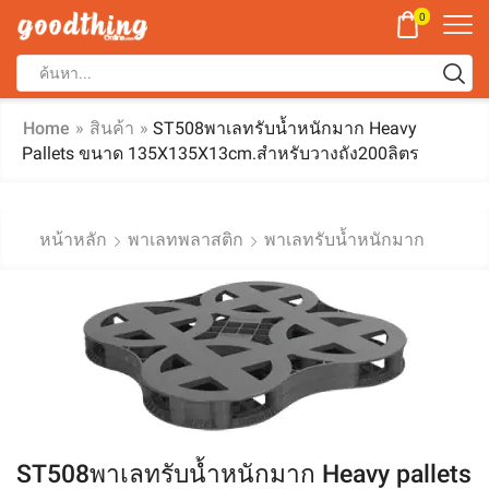
0
Home
»
สินค้า
»
ST508พาเลทรับน้ำหนักมาก Heavy
Pallets ขนาด 135X135X13cm.สำหรับวางถัง200ลิตร
หน้าหลัก
พาเลทพลาสติก
พาเลทรับน้ำหนักมาก
ST508พาเลทรับน้ำหนักมาก Heavy pallets