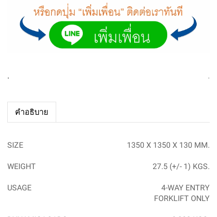
.
.
คำอธิบาย
SIZE
1350 X 1350 X 130 MM.
WEIGHT
27.5 (+/- 1) KGS.
USAGE
4-WAY ENTRY
FORKLIFT ONLY