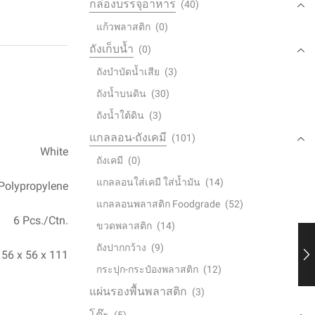
กล่องบรรจุอาหาร
(40)
แก้วพลาสติก
(0)
ถังเก็บน้ำ
(0)
ถังบำบัดน้ำเสีย
(3)
ถังน้ำบนดิน
(30)
ถังน้ำใต้ดิน
(3)
แกลลอน-ถังเคมี
(101)
White
ถังเคมี
(0)
แกลลอนใส่เคมี ใส่น้ำมัน
(14)
Polypropylene
แกลลอนพลาสติก Foodgrade
(52)
6 Pcs./Ctn.
ขวดพลาสติก
(14)
ถังปากกว้าง
(9)
56 x 56 x 111
กระปุก-กระป๋องพลาสติก
(12)
แผ่นรองพื้นพลาสติก
(3)
โต๊ะ