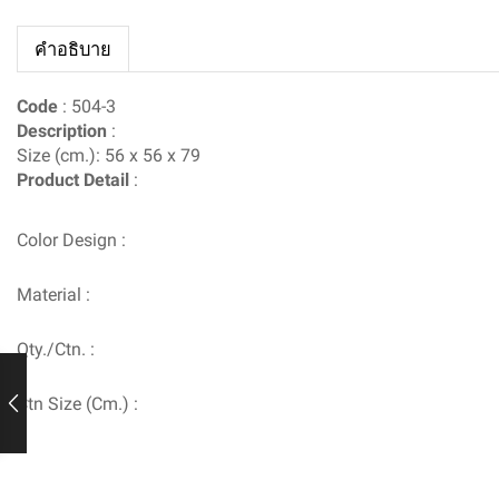
คำอธิบาย
Code
:
504-3
Description
:
Size (cm.): 56 x 56 x 79
Product Detail
:
Color Design :
Material :
Qty./Ctn. :
Ctn Size (Cm.) :