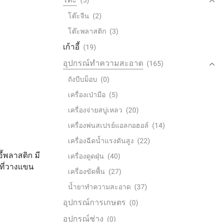
(5)
โต๊ะจีน
(2)
โต๊ะพลาสติก
(3)
เก้าอี้
(19)
อุปกรณ์ทำความสะอาด
(165)
ถังบีบม็อบ
(0)
เครื่องเป่ามือ
(5)
เครื่องจ่ายสบู่เหลว
(20)
เครื่องพ่นสเปรย์แอลกอฮอล์
(14)
เครื่องฉีดน้ำแรงดันสูง
(22)
ี้พลาสติก มี
CH508 เก้าอี้พลาสติก
CH514 เก้าอี้พลาส
เครื่องดูดฝุ่น
(40)
ีที่วางแขน
ไม่มีพนักพิง
ม้านั่งยาว มีพนักพ
เครื่องขัดพื้น
(27)
น้ำยาทำความสะอาด
(37)
อุปกรณ์การเกษตร
(0)
อุปกรณ์ช่าง
(0)