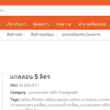
เกี่ยวกับเรา
ติดต่อเรา
บทความ
คำถามที่พบบ่อย
สินค้าหลัก
สินค้ายอดนิยม
อุปกรณ์ป้องกัน Covid-19
e
แกลลอน 5 ลิตร
SKU:
GL005-4-11
Category:
แกลลอนพลาสติก Foodgrade
Tags:
callon
,
Plastic callon
,
square callon
,
แกลลอน
,
แกลลอน
แกลลอนนทรงเหลี่ยม
,
แกลลอนน้ำเหลี่ยม
,
แกลลอนพลาสติก