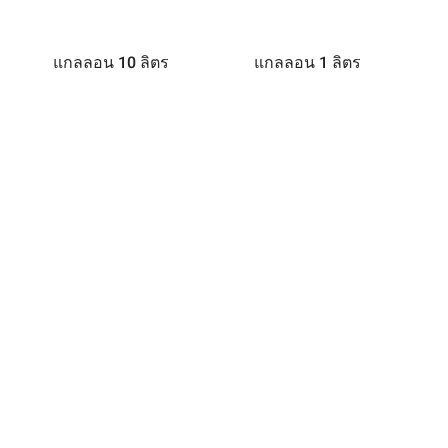
แกลลอน 10 ลิตร
แกลลอน 1 ลิตร