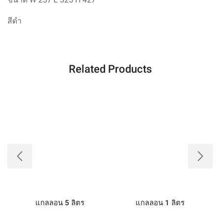
สีดำ
Related Products
แกลลอน 5 ลิตร
แกลลอน 1 ลิตร