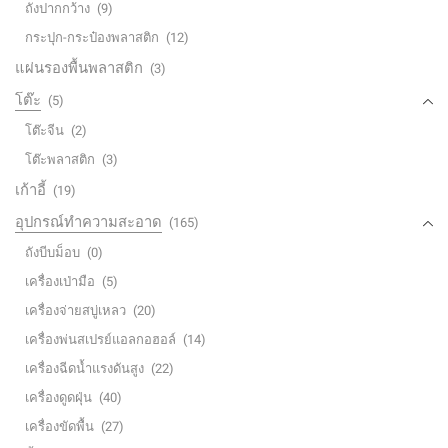
ถังปากกว้าง
(9)
กระปุก-กระป๋องพลาสติก
(12)
แผ่นรองพื้นพลาสติก
(3)
โต๊ะ
(5)
โต๊ะจีน
(2)
โต๊ะพลาสติก
(3)
เก้าอี้
(19)
อุปกรณ์ทำความสะอาด
(165)
ถังบีบม็อบ
(0)
เครื่องเป่ามือ
(5)
เครื่องจ่ายสบู่เหลว
(20)
เครื่องพ่นสเปรย์แอลกอฮอล์
(14)
เครื่องฉีดน้ำแรงดันสูง
(22)
เครื่องดูดฝุ่น
(40)
เครื่องขัดพื้น
(27)