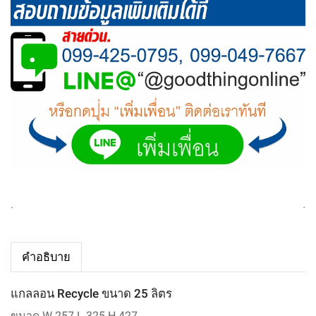
.
.
คำอธิบาย
แกลลอน Recycle ขนาด 25 ลิตร
ขนาด
W 257 L 325 H 427