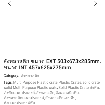
ลังพลาสติก ขนาด EXT 503x673x285mm.
ขนาด INT 457x625x275mm.
Category:
ลังพลาสติก
Tags:
Multi Purpose Plastic crate
,
Plastic Crates
,
solid crate
,
solid Multi Purpose Plastic crate
,
Solid Plastic Crate
,
ลังทึบ
,
ลังทึบเอนกประสงค์
,
ลังพลาสติก
,
ลังพลาสติกทึบ
,
ลังพลาสติกเอนกประสงค์
,
ลังพลาสติกแบบทึบ
,
ลังเอนกประสงค์ทึบ