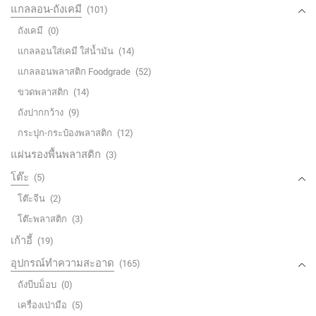
แกลลอน-ถังเคมี
(101)
ถังเคมี
(0)
แกลลอนใส่เคมี ใส่น้ำมัน
(14)
แกลลอนพลาสติก Foodgrade
(52)
ขวดพลาสติก
(14)
ถังปากกว้าง
(9)
กระปุก-กระป๋องพลาสติก
(12)
แผ่นรองพื้นพลาสติก
(3)
โต๊ะ
(5)
โต๊ะจีน
(2)
โต๊ะพลาสติก
(3)
เก้าอี้
(19)
อุปกรณ์ทำความสะอาด
(165)
ถังบีบม็อบ
(0)
เครื่องเป่ามือ
(5)