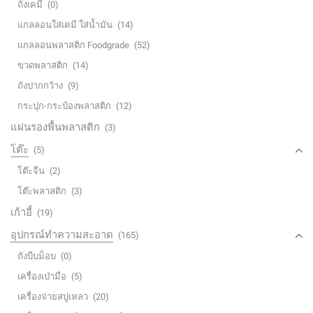
ถังเคมี
(0)
แกลลอนใส่เคมี ใส่น้ำมัน
(14)
แกลลอนพลาสติก Foodgrade
(52)
ขวดพลาสติก
(14)
ถังปากกว้าง
(9)
กระปุก-กระป๋องพลาสติก
(12)
แผ่นรองพื้นพลาสติก
(3)
โต๊ะ
(5)
โต๊ะจีน
(2)
โต๊ะพลาสติก
(3)
เก้าอี้
(19)
อุปกรณ์ทำความสะอาด
(165)
ถังบีบม็อบ
(0)
เครื่องเป่ามือ
(5)
เครื่องจ่ายสบู่เหลว
(20)