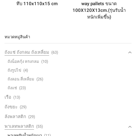
ทึบ 110x110x15 cm
way pallets ขนาด
100X120X13cm.(รุ่นรับน้ำ
หนักเพิ่มขึ้น)
หมวดหมู่สินค้า
ถังแช่ ถังกลม ถังเหลี่ยม
(63)
ถังน็อคกุ้ง ทรงกลม
(10)
ถังรูปไข่
(4)
ถังลอน สี่เหลี่ยม
(26)
ถังแช่
(23)
เรือ
(13)
ถังขยะ
(29)
ลังพลาสติก
(29)
พาเลทพลาสติก
(55)
พาเลทรับน้ำหนักเบา
(11)