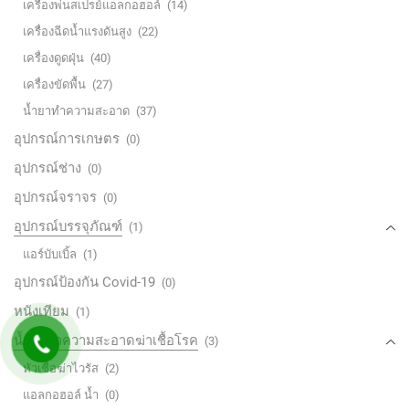
เครื่องพ่นสเปรย์แอลกอฮอล์
(14)
เครื่องฉีดน้ำแรงดันสูง
(22)
เครื่องดูดฝุ่น
(40)
เครื่องขัดพื้น
(27)
น้ำยาทำความสะอาด
(37)
อุปกรณ์การเกษตร
(0)
อุปกรณ์ช่าง
(0)
อุปกรณ์จราจร
(0)
อุปกรณ์บรรจุภัณฑ์
(1)
แอร์บับเบิ้ล
(1)
อุปกรณ์ป้องกัน Covid-19
(0)
หนังเทียม
(1)
น้ำยาทำความสะอาดฆ่าเชื้อโรค
(3)
หัวเชื้อฆ่าไวรัส
(2)
แอลกอฮอล์ น้ำ
(0)