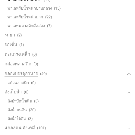
พาเลทรับน้ำหนักปานกลาง
(15)
พาเลทรับน้ำหนักมาก
(22)
พาเลทพลาสติกมือสอง
(7)
รถยก
(2)
รถเข็น
(1)
ตะแกรงเหล็ก
(0)
กล่องพลาสติก
(0)
กล่องบรรจุอาหาร
(40)
แก้วพลาสติก
(0)
ถังเก็บน้ำ
(0)
ถังบำบัดน้ำเสีย
(3)
ถังน้ำบนดิน
(30)
ถังน้ำใต้ดิน
(3)
แกลลอน-ถังเคมี
(101)