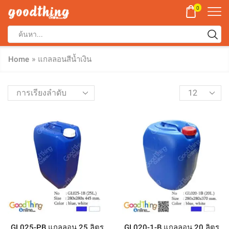
0
»
Home
แกลลอนสีน้ำเงิน
GL025-PB แกลลอน 25 ลิตร
GL020-1-B แกลลอน 20 ลิตร